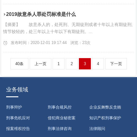
2019故意杀人罪处罚标准是什么
【摘要】 故意杀人的，处死刑、无期徒刑或者十年以上有期徒刑;
情节较轻的，处三年以上十年以下有期徒刑。...
发布时间：2020-12-01 19:17:44 浏览：23次
40条
上一页
1
2
3
4
下一页
业务领域
刑事辩护
刑事合规风控
企业反舞弊反贪贿
刑事危机应对
侵犯商业秘密案
知识产权刑事保护
报案维权控告
刑事法律咨询
法律顾问