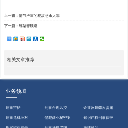
上一篇：
情节严重的犯故意杀人罪
下一篇：
绑架罪既遂
相关文章推荐
业务领域
刑事辩护
刑事合规风控
企业反舞弊反贪贿
刑事危机应对
侵犯商业秘密案
知识产权刑事保护
报案维权控告
刑事法律咨询
法律顾问