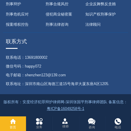
刑事辩护
刑事合规风控
企业反舞弊反贪贿
刑事危机应对
侵犯商业秘密案
知识产权刑事保护
报案维权控告
刑事法律咨询
法律顾问
联系方式
联系电话：13691800002
微信号码：happy072
电子邮箱：shenzhen123@139.com
联系地址：深圳市南山区海德三道15号海岸大厦东座A区1205.
版权所有：安度经济犯罪辩护律师网-深圳张国平刑事律师团队 备案信息：
粤ICP备16049258号-1
律师
业务
首页
咨询
电话