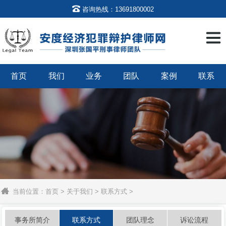

咨询热线：13691800002
首页
我们
业务
团队
案例
联系
当前位置：
首页
>
关于我们
>
联系方式
>
事务所简介
联系方式
团队理念
诉讼流程