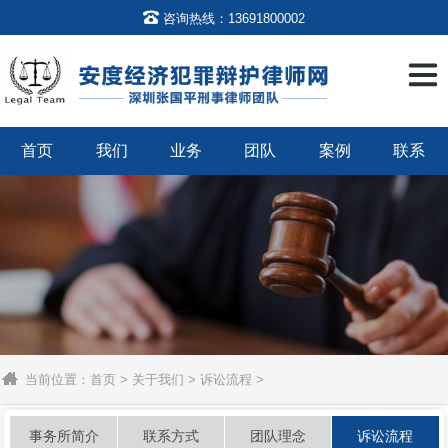

咨询热线：13691800002
首页
我们
业务
团队
案例
联系
当前位置：
首页
>
关于我们
>
诉讼流程
>
事务所简介
联系方式
团队理念
诉讼流程